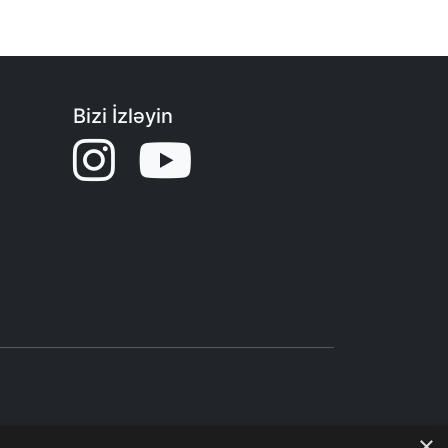
Bizi İzləyin
×