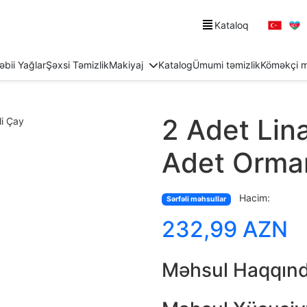
Kataloq
əbii Yağlar
Şəxsi Təmizlik
Makiyaj
Katalog
Ümumi təmizlik
Köməkçi m
2 Adet Lin
Adet Orma
Hacim:
Sərfəli məhsullar
232,99 AZN
Məhsul Haqqın