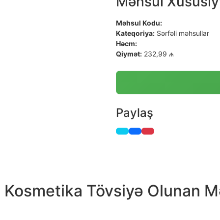
Məhsul Xüsusiyy
Məhsul Kodu:
Kateqoriya:
Sərfəli məhsullar
Həcm:
Qiymət:
232,99 ₼
Paylaş
a Kosmetika Tövsiyə Olunan M