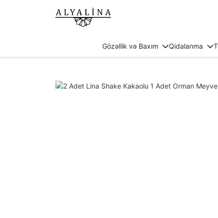
Gözəllik və Baxım
Qidalanma
T