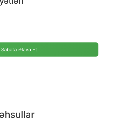
ətləri
Səbətə Əlavə Et
əhsullar