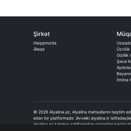
Şirkət
Müqa
Haqqımızda
Uzaqda
Əlaqə
Üzvlük 
Gizlilik
Şəxsi M
Aydınla
Bəyann
İmtina
© 2026 Alyalina.az, Alyalina məhsullarını təqdim 
edən bir platformadır. Əvvəlki alyalina.tr istifadəçil
alyalina.az kataloq səhifəsindən nəzərdən keçirə bi
şəkillər üçün Alyalina.tr-yə səbətə əlavə etmə əməliy