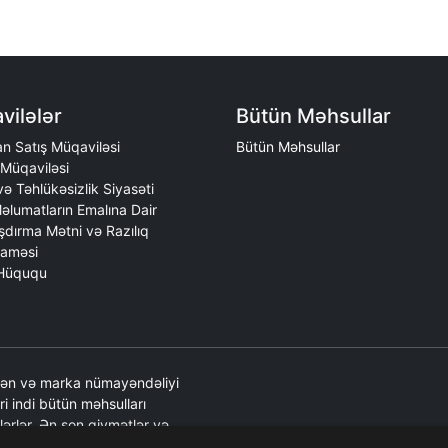
vilələr
Bütün Məhsullar
n Satış Müqaviləsi
Bütün Məhsullar
Müqaviləsi
 və Təhlükəsizlik Siyasəti
əlumatların Emalına Dair
şdırma Mətni və Razılıq
aməsi
 Hüququ
edən və marka nümayəndəliyi
əri indi bütün məhsulları
lərlər. Ən son qiymətlər və
yatı ilə