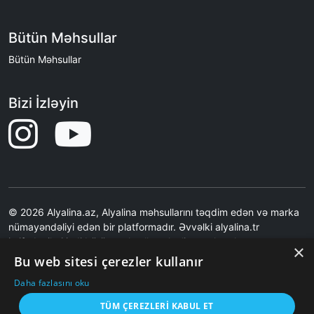
Bütün Məhsullar
Bütün Məhsullar
Bizi İzləyin
© 2026 Alyalina.az, Alyalina məhsullarını təqdim edən və marka
nümayəndəliyi edən bir platformadır. Əvvəlki alyalina.tr
istifadəçiləri indi bütün məhsulları alyalina.az kataloq
×
səhifəsindən nəzərdən keçirə bilərlər. Ən son qiymətlər və
Bu web sitesi çerezler kullanır
şəkillər üçün Alyalina.tr-yə səbətə əlavə etmə əməliyyatı ilə
Daha fazlasını oku
yönləndirilirsiniz.Saytımız birbaşa satış etmir.Saytımız Məhsul
Şəkilləri məzmunları və məhsul çatdırılması ilə bağlı məsuliyyət
TÜM ÇEREZLERI KABUL ET