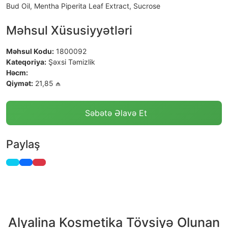
Bud Oil, Mentha Piperita Leaf Extract, Sucrose
Məhsul Xüsusiyyətləri
Məhsul Kodu:
1800092
Kateqoriya:
Şəxsi Təmizlik
Həcm:
Qiymət:
21,85 ₼
Səbətə Əlavə Et
Paylaş
Alyalina Kosmetika Tövsiyə Olunan