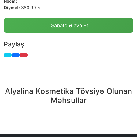
Həcm:
Qiymət:
380,99 ₼
Səbətə Əlavə Et
Paylaş
Alyalina Kosmetika Tövsiyə Olunan
Məhsullar