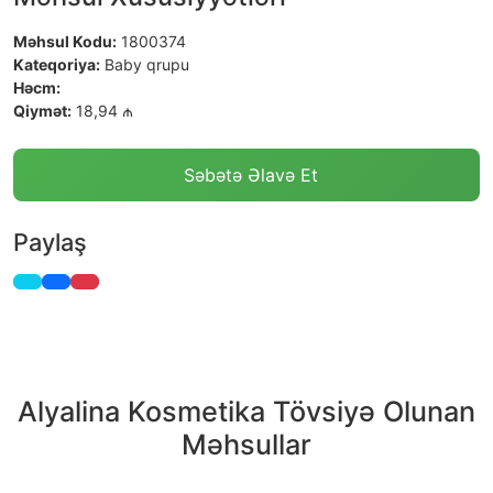
Məhsul Kodu:
1800374
Kateqoriya:
Baby qrupu
Həcm:
Qiymət:
18,94 ₼
Səbətə Əlavə Et
Paylaş
Alyalina Kosmetika Tövsiyə Olunan
Məhsullar