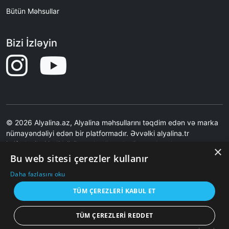
Bütün Məhsullar
Bizi İzləyin
© 2026 Alyalina.az, Alyalina məhsullarını təqdim edən və marka
nümayəndəliyi edən bir platformadır. Əvvəlki alyalina.tr
istifadəçiləri indi bütün məhsulları alyalina.az kataloq
×
səhifəsindən nəzərdən keçirə bilərlər. Ən son qiymətlər və
Bu web sitesi çerezler kullanır
şəkillər üçün Alyalina.tr-yə səbətə əlavə etmə əməliyyatı ilə
Daha fazlasını oku
yönləndirilirsiniz.Saytımız birbaşa satış etmir.Saytımız Məhsul
Şəkilləri məzmunları və məhsul çatdırılması ilə bağlı məsuliyyət
TÜM ÇEREZLERI KABUL ET
qəbul etmir.
TÜM ÇEREZLERI REDDET