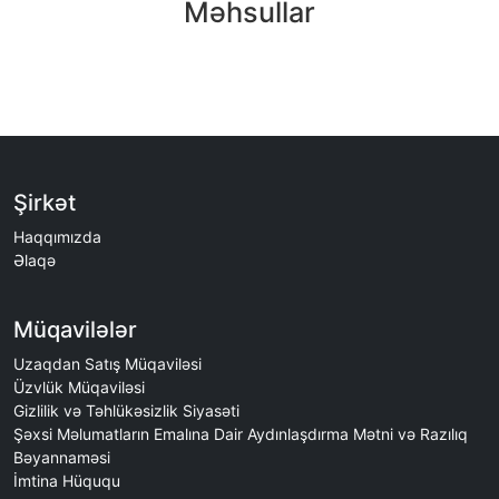
Məhsullar
Şirkət
Haqqımızda
Əlaqə
Müqavilələr
Uzaqdan Satış Müqaviləsi
Üzvlük Müqaviləsi
Gizlilik və Təhlükəsizlik Siyasəti
Şəxsi Məlumatların Emalına Dair Aydınlaşdırma Mətni və Razılıq
Bəyannaməsi
İmtina Hüququ