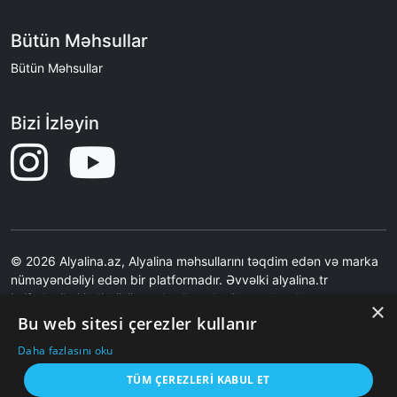
Bütün Məhsullar
Bütün Məhsullar
Bizi İzləyin
© 2026 Alyalina.az, Alyalina məhsullarını təqdim edən və marka
nümayəndəliyi edən bir platformadır. Əvvəlki alyalina.tr
istifadəçiləri indi bütün məhsulları alyalina.az kataloq
×
səhifəsindən nəzərdən keçirə bilərlər. Ən son qiymətlər və
Bu web sitesi çerezler kullanır
şəkillər üçün Alyalina.tr-yə səbətə əlavə etmə əməliyyatı ilə
Daha fazlasını oku
yönləndirilirsiniz.Saytımız birbaşa satış etmir.Saytımız Məhsul
Şəkilləri məzmunları və məhsul çatdırılması ilə bağlı məsuliyyət
TÜM ÇEREZLERI KABUL ET
qəbul etmir.