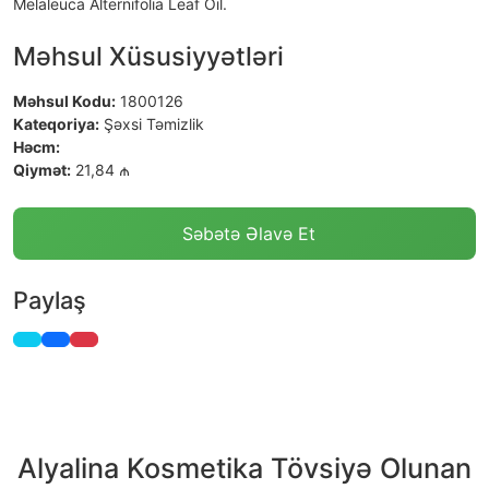
Melaleuca Alternifolia Leaf Oil.
Məhsul Xüsusiyyətləri
Məhsul Kodu:
1800126
Kateqoriya:
Şəxsi Təmizlik
Həcm:
Qiymət:
21,84 ₼
Səbətə Əlavə Et
Paylaş
Alyalina Kosmetika Tövsiyə Olunan