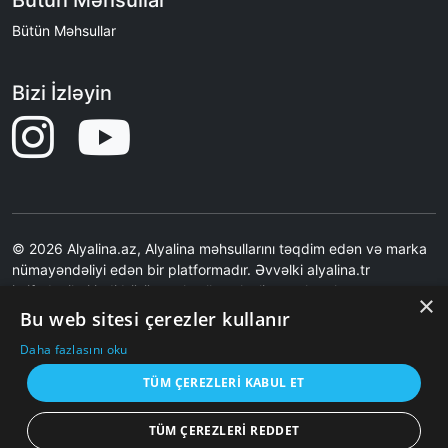
Bütün Məhsullar
Bütün Məhsullar
Bizi İzləyin
© 2026 Alyalina.az, Alyalina məhsullarını təqdim edən və marka
nümayəndəliyi edən bir platformadır. Əvvəlki alyalina.tr
istifadəçiləri indi bütün məhsulları alyalina.az kataloq
×
səhifəsindən nəzərdən keçirə bilərlər. Ən son qiymətlər və
Bu web sitesi çerezler kullanır
şəkillər üçün Alyalina.tr-yə səbətə əlavə etmə əməliyyatı ilə
Daha fazlasını oku
yönləndirilirsiniz.Saytımız birbaşa satış etmir.Saytımız Məhsul
Şəkilləri məzmunları və məhsul çatdırılması ilə bağlı məsuliyyət
TÜM ÇEREZLERI KABUL ET
qəbul etmir.
TÜM ÇEREZLERI REDDET