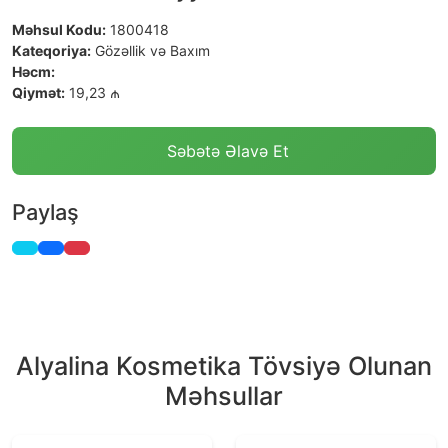
Məhsul Kodu:
1800418
Kateqoriya:
Gözəllik və Baxım
Həcm:
Qiymət:
19,23 ₼
Səbətə Əlavə Et
Paylaş
Alyalina Kosmetika Tövsiyə Olunan
Məhsullar