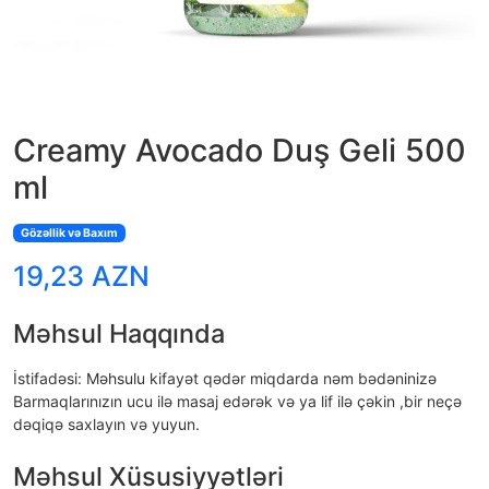
Creamy Avocado Duş Geli 500
ml
Gözəllik və Baxım
19,23 AZN
Məhsul Haqqında
İstifadəsi: Məhsulu kifayət qədər miqdarda nəm bədəninizə
Barmaqlarınızın ucu ilə masaj edərək və ya lif ilə çəkin ,bir neçə
dəqiqə saxlayın və yuyun.
Məhsul Xüsusiyyətləri