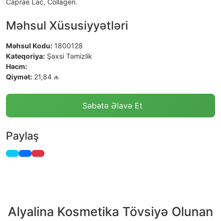
Caprae Lac, Collagen.
Məhsul Xüsusiyyətləri
Məhsul Kodu:
1800128
Kateqoriya:
Şəxsi Təmizlik
Həcm:
Qiymət:
21,84 ₼
Səbətə Əlavə Et
Paylaş
Alyalina Kosmetika Tövsiyə Olunan