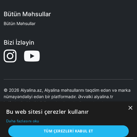
Bütün Məhsullar
Bütün Məhsullar
Bizi İzləyin
© 2026 Alyalina.az, Alyalina məhsullarını təqdim edən və marka
nümayəndəliyi edən bir platformadır. Əvvəlki alyalina.tr
istifadəçiləri indi bütün məhsulları alyalina.az kataloq
×
səhifəsindən nəzərdən keçirə bilərlər. Ən son qiymətlər və
Bu web sitesi çerezler kullanır
şəkillər üçün Alyalina.tr-yə səbətə əlavə etmə əməliyyatı ilə
Daha fazlasını oku
yönləndirilirsiniz.Saytımız birbaşa satış etmir.Saytımız Məhsul
Şəkilləri məzmunları və məhsul çatdırılması ilə bağlı məsuliyyət
TÜM ÇEREZLERI KABUL ET
qəbul etmir.