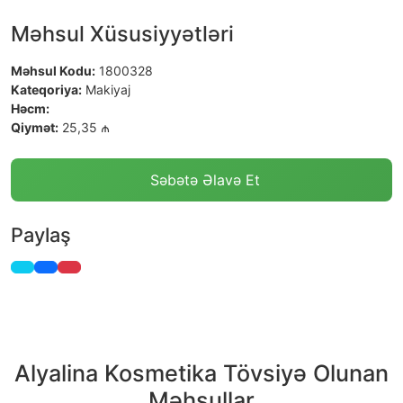
Məhsul Xüsusiyyətləri
Məhsul Kodu:
1800328
Kateqoriya:
Makiyaj
Həcm:
Qiymət:
25,35 ₼
Səbətə Əlavə Et
Paylaş
Alyalina Kosmetika Tövsiyə Olunan
Məhsullar