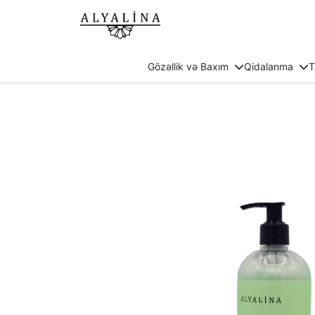
Gözəllik və Baxım
Qidalanma
T