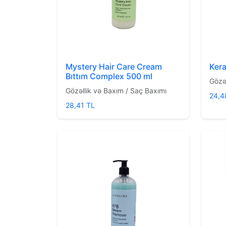
Mystery Hair Care Cream
Kera
Bıttım Complex 500 ml
Gözə
Gözəllik və Baxım / Saç Baxımı
24,4
28,41 TL