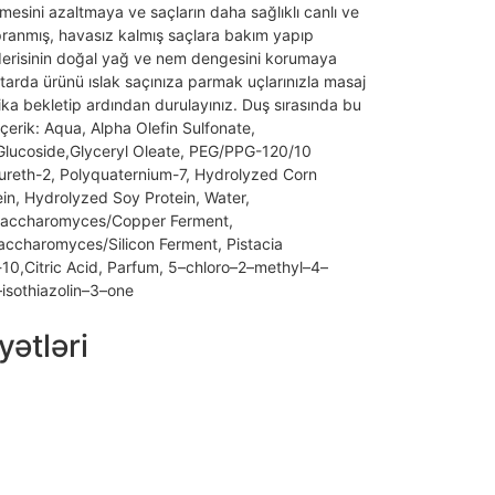
lmesini azaltmaya ve saçların daha sağlıklı canlı ve
pranmış, havasız kalmış saçlara bakım yapıp
derisinin doğal yağ ve nem dengesini korumaya
ktarda ürünü ıslak saçınıza parmak uçlarınızla masaj
ka bekletip ardından durulayınız. Duş sırasında bu
 İçerik: Aqua, Alpha Olefin Sulfonate,
lucoside,Glyceryl Oleate, PEG/PPG-120/10
aureth-2, Polyquaternium-7, Hydrolyzed Corn
in, Hydrolyzed Soy Protein, Water,
Saccharomyces/Copper Ferment,
ccharomyces/Silicon Ferment, Pistacia
-10,Citric Acid, Parfum, 5–chloro–2–methyl–4–
isothiazolin–3–one
ətləri