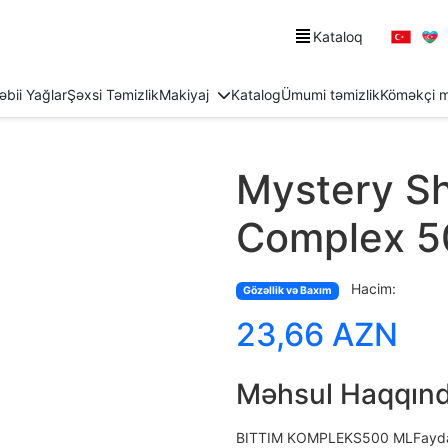
Kataloq
əbii Yağlar
Şəxsi Təmizlik
Makiyaj
Katalog
Ümumi təmizlik
Köməkçi m
Mystery S
Complex 5
Hacim:
Gözəllik və Baxım
23,66 AZN
Məhsul Haqqın
BITTIM KOMPLEKS500 MLFaydalar