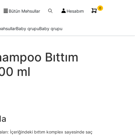
0
Bütün Məhsullar
Hesabım
əhsullar
Baby qrupu
Baby qrupu
hampoo Bıttım
00 ml
da
ı: İçeriğindeki bıttım komplex sayesinde saç