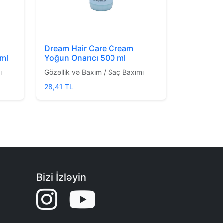
Dream Hair Care Cream
 ml
Yoğun Onarıcı 500 ml
ı
Gözəllik və Baxım / Saç Baxımı
28,41 TL
Bizi İzləyin