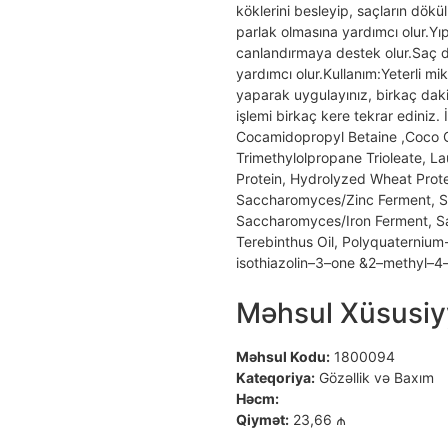
köklerini besleyip, saçların dökü
parlak olmasına yardımcı olur.Yı
canlandırmaya destek olur.Saç 
yardımcı olur.Kullanım:Yeterli mi
yaparak uygulayınız, birkaç daki
işlemi birkaç kere tekrar ediniz.
Cocamidopropyl Betaine ,Coco G
Trimethylolpropane Trioleate, L
Protein, Hydrolyzed Wheat Prote
Saccharomyces/Zinc Ferment, 
Saccharomyces/Iron Ferment, Sa
Terebinthus Oil, Polyquaternium
isothiazolin–3–one &2–methyl–4–
Məhsul Xüsusiyy
Məhsul Kodu:
1800094
Kateqoriya:
Gözəllik və Baxım
Həcm:
Qiymət:
23,66 ₼