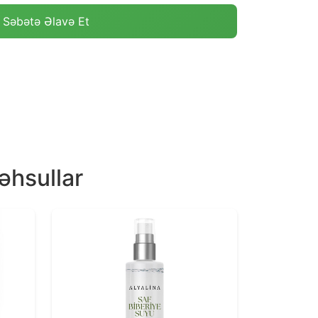
Səbətə Əlavə Et
əhsullar