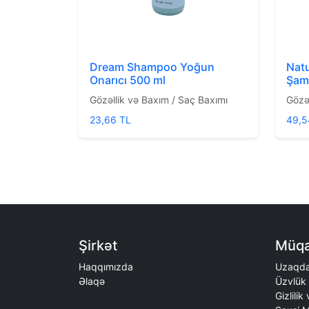
Dream Shampoo Yoğun
Natu
Onarıcı 500 ml
Şam
Gözəllik və Baxım / Saç Baxımı
Gözə
23,66 TL
49,5
Şirkət
Müqa
Haqqımızda
Uzaqda
Əlaqə
Üzvlük 
Gizlilik