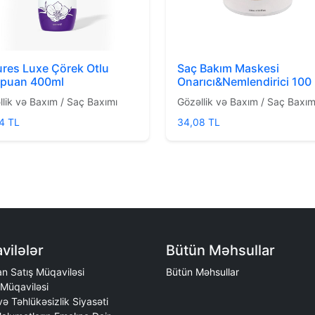
res Luxe Çörek Otlu
Saç Bakım Maskesi
puan 400ml
Onarıcı&Nemlendirici 100
llik və Baxım / Saç Baxımı
Gözəllik və Baxım / Saç Baxım
4 TL
34,08 TL
vilələr
Bütün Məhsullar
n Satış Müqaviləsi
Bütün Məhsullar
Müqaviləsi
 və Təhlükəsizlik Siyasəti