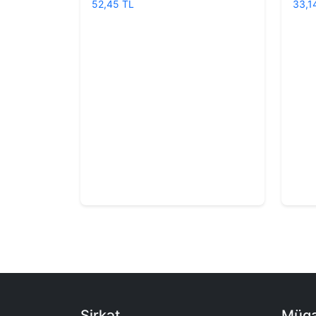
52,45 TL
33,1
Şirkət
Müqa