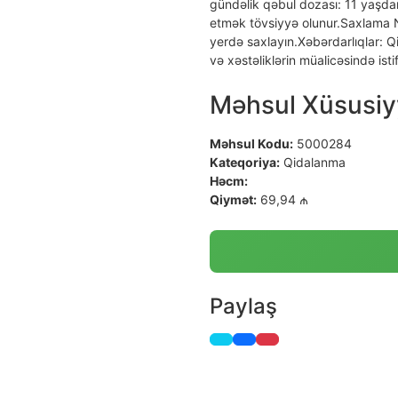
gündəlik qəbul dozası: 11 yaşda
etmək tövsiyyə olunur.Saxlama 
yerdə saxlayın.Xəbərdarlıqlar: Q
və xəstəliklərin müalicəsində isti
Məhsul Xüsusiyy
Məhsul Kodu:
5000284
Kateqoriya:
Qidalanma
Həcm:
Qiymət:
69,94 ₼
Paylaş