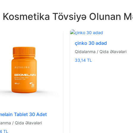
a Kosmetika Tövsiyə Olunan M
çinko 30 ədəd
Qidalanma / Qida Əlavələri
33,14 TL
elain Tablet 30 Adet
lanma / Qida Əlavələri
4 TL