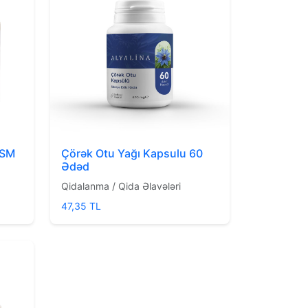
MSM
Çörək Otu Yağı Kapsulu 60
Ədəd
Qidalanma / Qida Əlavələri
47,35 TL