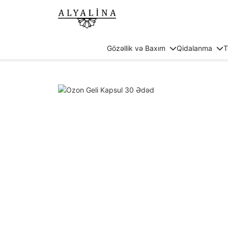
Gözəllik və Baxım
Qidalanma
T