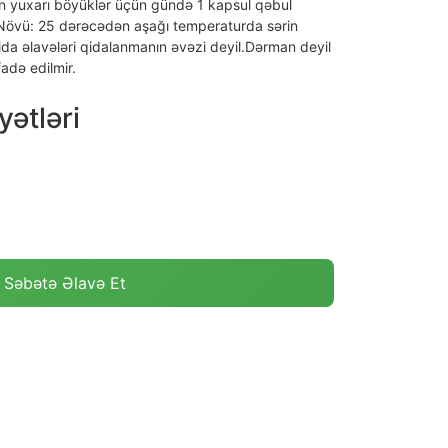
n yuxarı böyüklər üçün gündə 1 kapsul qəbul
Növü: 25 dərəcədən aşağı temperaturda sərin
ida əlavələri qidalanmanın əvəzi deyil.Dərman deyil
fadə edilmir.
ətləri
Səbətə Əlavə Et