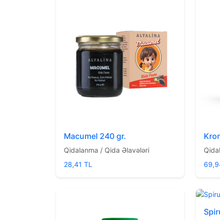
Macumel 240 gr.
Krom
Qidalanma / Qida Əlavələri
Qida
28,41 TL
69,9
Spir