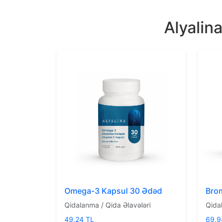
Alyalin
Omega-3 Kapsul 30 Ədəd
Brom
Qidalanma / Qida Əlavələri
Qida
49,24 TL
69,9