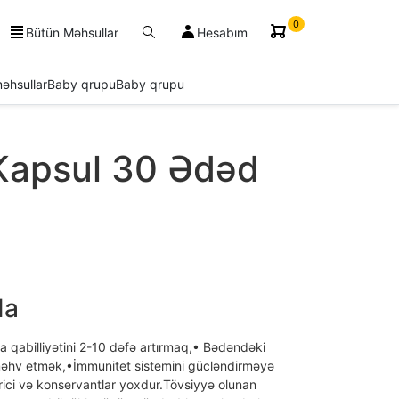
0
Bütün Məhsullar
Hesabım
əhsullar
Baby qrupu
Baby qrupu
Kapsul 30 Ədəd
da
 qabilliyətini 2-10 dəfə artırmaq,• Bədəndəki
 məhv etmək,•İmmunitet sistemini gücləndirməyə
rici və konservantlar yoxdur.Tövsiyyə olunan