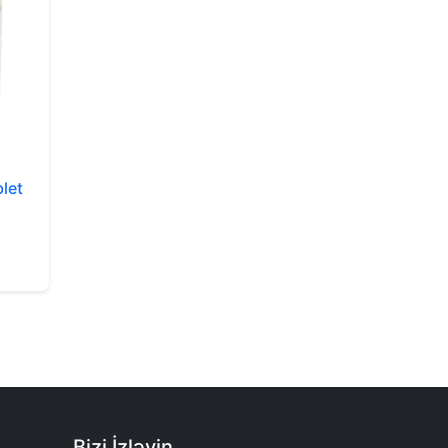
let
Bizi İzləyin