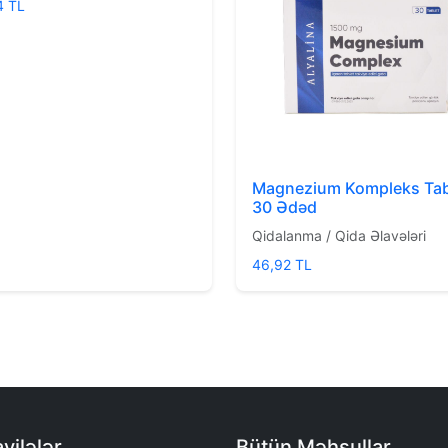
4 TL
Magnezium Kompleks Tab
30 Ədəd
Qidalanma / Qida Əlavələri
46,92 TL
vilələr
Bütün Məhsullar