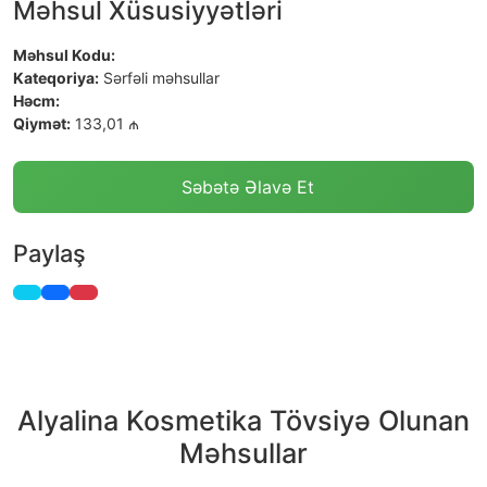
Məhsul Xüsusiyyətləri
Məhsul Kodu:
Kateqoriya:
Sərfəli məhsullar
Həcm:
Qiymət:
133,01 ₼
Səbətə Əlavə Et
Paylaş
Alyalina Kosmetika Tövsiyə Olunan
Məhsullar