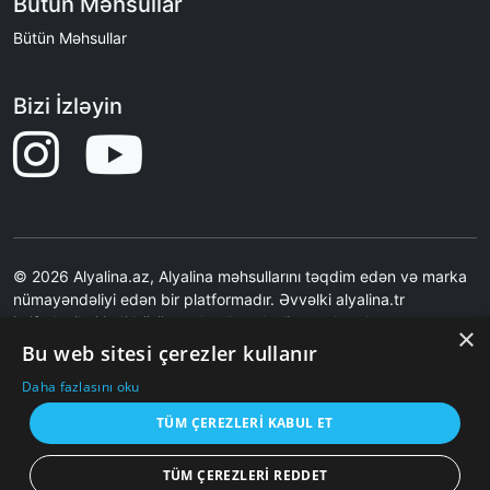
Bütün Məhsullar
Bütün Məhsullar
Bizi İzləyin
© 2026 Alyalina.az, Alyalina məhsullarını təqdim edən və marka
nümayəndəliyi edən bir platformadır. Əvvəlki alyalina.tr
istifadəçiləri indi bütün məhsulları alyalina.az kataloq
×
səhifəsindən nəzərdən keçirə bilərlər. Ən son qiymətlər və
Bu web sitesi çerezler kullanır
şəkillər üçün Alyalina.tr-yə səbətə əlavə etmə əməliyyatı ilə
Daha fazlasını oku
yönləndirilirsiniz.Saytımız birbaşa satış etmir.Saytımız Məhsul
Şəkilləri məzmunları və məhsul çatdırılması ilə bağlı məsuliyyət
TÜM ÇEREZLERI KABUL ET
qəbul etmir.
TÜM ÇEREZLERI REDDET