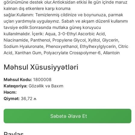
görünümüne destek olur.Antioksidan etkisi ile gün içinde maruz
kalınan dış etkenlere karşı koruma
sağlar.Kullanım: Temizlenmiş cildinize ve boynunuza, parmak
uçları yardımıyla uygulayınız. Sabah ve akşam düzenli kullanımı
tavsiye edilir.Sonrasında mutlaka güneş koruyucu
kullanılmalıdır. İçerik: Aqua, 3-0-Ethyl Ascorbic Acid,
Niacinamide, Panthenol, Propylene Glycol, Xylitol, Glycerin,
Sodium Hyaluronate, Phenoxyethanol, Ethylhexylglycerin, Citric
Acid, Xanthan Gum, Polyacrylate Crosspolymer-6, Allantoin
Məhsul Xüsusiyyətləri
Məhsul Kodu:
1800008
Kateqoriya:
Gözəllik və Baxım
Həcm:
Qiymət:
36,72 ₼
Səbətə Əlavə Et
Paylaş