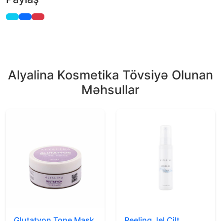
Alyalina Kosmetika Tövsiyə Olunan
Məhsullar
Glutatyon Tone Mask
Peeling Jel Cilt