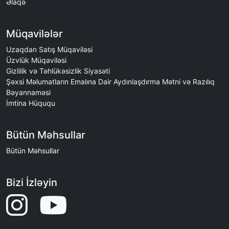
Əlaqə
Müqavilələr
Uzaqdan Satış Müqaviləsi
Üzvlük Müqaviləsi
Gizlilik və Təhlükəsizlik Siyasəti
Şəxsi Məlumatların Emalına Dair Aydınlaşdırma Mətni və Razılıq
Bəyannaməsi
İmtina Hüququ
Bütün Məhsullar
Bütün Məhsullar
Bizi İzləyin