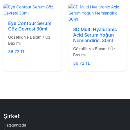
Eye Contour Serum
Göz Çevresi 30ml
8D Multi Hyaluronic
Acid Serum Yoğun
Gözəllik və Baxım / Üz
Nemlendirici 30ml
Baxımı
Gözəllik və Baxım / Üz
36,72 TL
Baxımı
36,72 TL
Şirkət
Haqqımızda