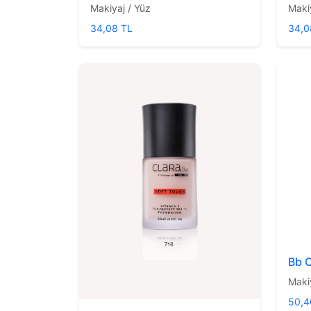
Makiyaj / Yüz
Maki
34,08 TL
34,0
Bb C
Maki
50,4