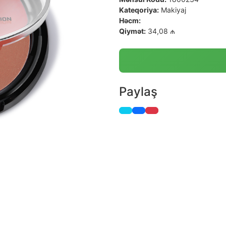
Kateqoriya:
Makiyaj
Həcm:
Qiymət:
34,08 ₼
Paylaş