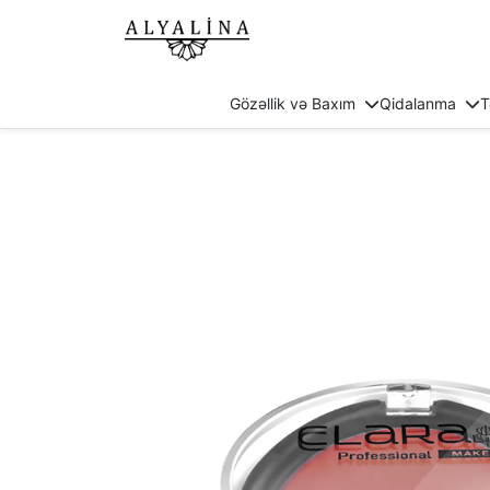
Gözəllik və Baxım
Qidalanma
T