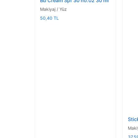
Bb Cream Spf 30 no:02 30 ml
Makiyaj / Yüz
50,40 TL
Stic
Maki
37,5