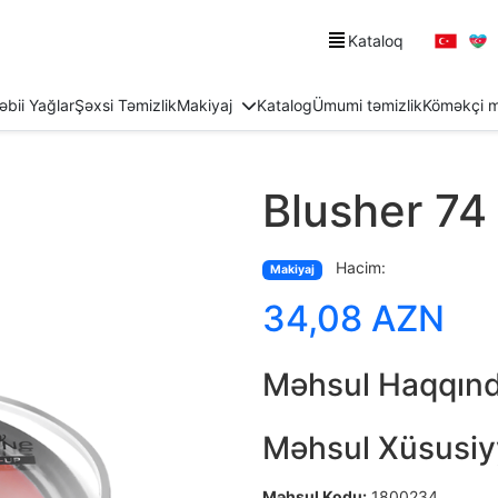
Kataloq
əbii Yağlar
Şəxsi Təmizlik
Makiyaj
Katalog
Ümumi təmizlik
Köməkçi m
Blusher 74 
Hacim:
Makiyaj
34,08 AZN
Məhsul Haqqın
Məhsul Xüsusiyy
Məhsul Kodu:
1800234