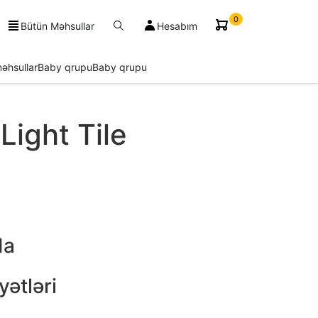
0
Bütün Məhsullar
Hesabım
əhsullar
Baby qrupu
Baby qrupu
Light Tile
da
ətləri