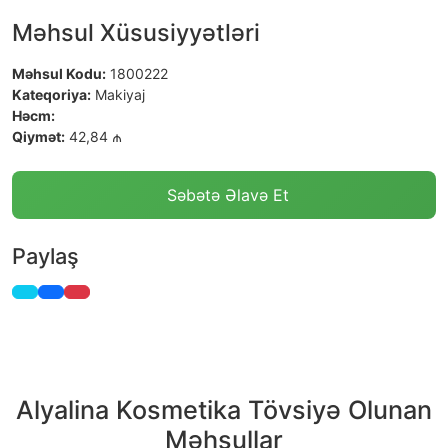
Məhsul Xüsusiyyətləri
Məhsul Kodu:
1800222
Kateqoriya:
Makiyaj
Həcm:
Qiymət:
42,84 ₼
Səbətə Əlavə Et
Paylaş
Alyalina Kosmetika Tövsiyə Olunan
Məhsullar