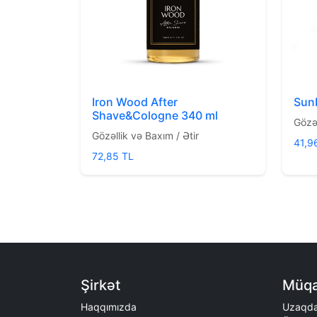
Iron Wood After
Sun
Shave&Cologne 340 ml
Gözəl
Gözəllik və Baxım / Ətir
41,9
72,85 TL
Şirkət
Müqa
Haqqımızda
Uzaqda