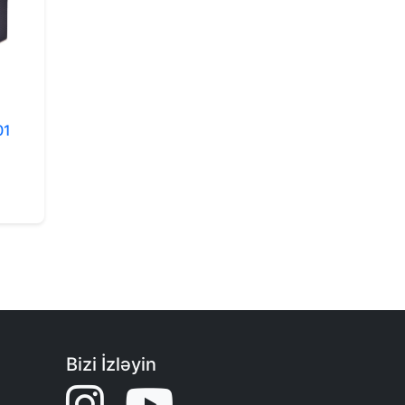
01
Bizi İzləyin