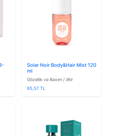
8-
Solar Noir Body&Hair Mist 120
ml
Gözəllik və Baxım / Ətir
65,57 TL