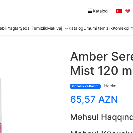
Kataloq
əbii Yağlar
Şəxsi Təmizlik
Makiyaj
Katalog
Ümumi təmizlik
Köməkçi m
Amber Ser
Mist 120 m
Hacim:
Gözəllik və Baxım
65,57 AZN
Məhsul Haqqın