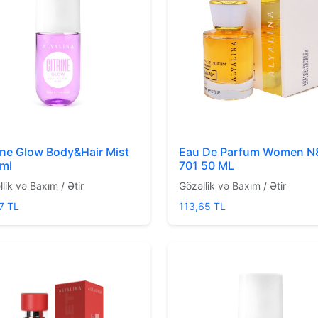
ine Glow Body&Hair Mist
Eau De Parfum Women N
 ml
701 50 ML
lik və Baxım / Ətir
Gözəllik və Baxım / Ətir
7 TL
113,65 TL