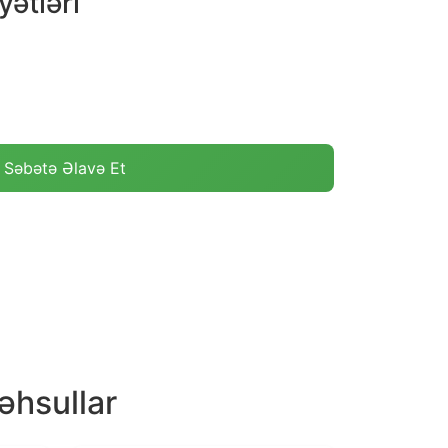
ətləri
Səbətə Əlavə Et
əhsullar