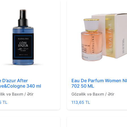
 D’azur After
Eau De Parfum Women N
ve&Cologne 340 ml
702 50 ML
lik və Baxım / Ətir
Gözəllik və Baxım / Ətir
5 TL
113,65 TL