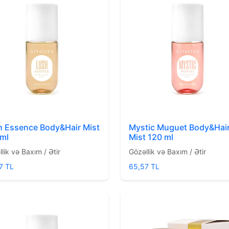
h Essence Body&Hair Mist
Mystic Muguet Body&Hai
 ml
Mist 120 ml
lik və Baxım / Ətir
Gözəllik və Baxım / Ətir
7 TL
65,57 TL