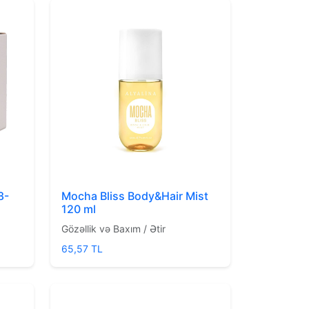
8-
Mocha Bliss Body&Hair Mist
120 ml
Gözəllik və Baxım / Ətir
65,57 TL