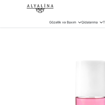
Gözəllik və Baxım
Qidalanma
T