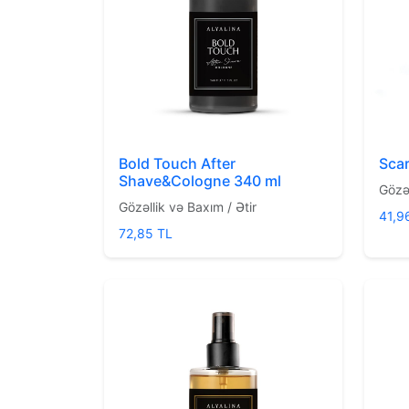
Bold Touch After
Scar
Shave&Cologne 340 ml
Gözəl
Gözəllik və Baxım / Ətir
41,9
72,85 TL