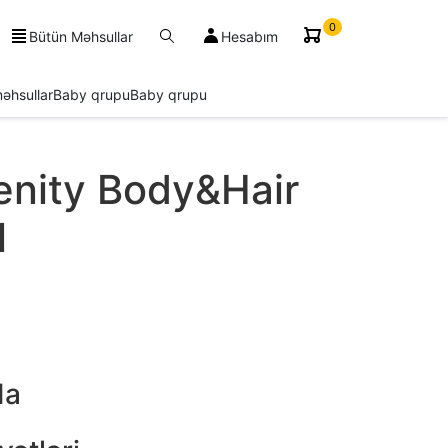
0
Bütün Məhsullar
Hesabım
əhsullar
Baby qrupu
Baby qrupu
enity Body&Hair
l
da