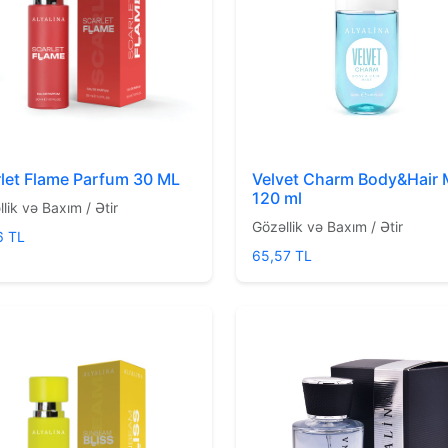
let Flame Parfum 30 ML
Velvet Charm Body&Hair 
120 ml
lik və Baxım / Ətir
Gözəllik və Baxım / Ətir
6 TL
65,57 TL