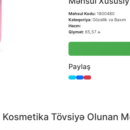
Məhsul Xüsusiyy
Məhsul Kodu:
1800480
Kateqoriya:
Gözəllik və Baxım
Həcm:
Qiymət:
65,57 ₼
Paylaş
a Kosmetika Tövsiyə Olunan M