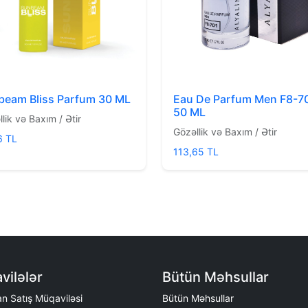
beam Bliss Parfum 30 ML
Eau De Parfum Men F8-7
50 ML
lik və Baxım / Ətir
Gözəllik və Baxım / Ətir
6 TL
113,65 TL
vilələr
Bütün Məhsullar
n Satış Müqaviləsi
Bütün Məhsullar