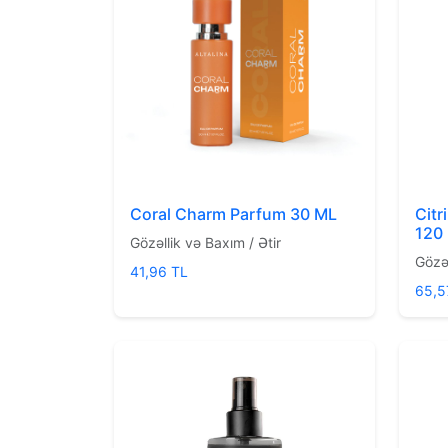
Coral Charm Parfum 30 ML
Citr
120
Gözəllik və Baxım / Ətir
Gözəl
41,96 TL
65,5