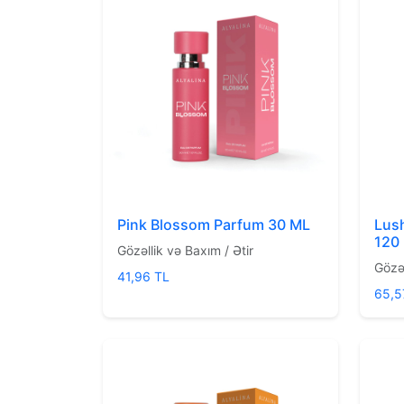
Pink Blossom Parfum 30 ML
Lus
120
Gözəllik və Baxım / Ətir
Gözəl
41,96 TL
65,5