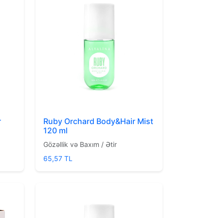
r
Ruby Orchard Body&Hair Mist
120 ml
Gözəllik və Baxım / Ətir
65,57 TL