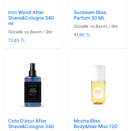
Iron Wood After
Sunbeam Bliss
Shave&Cologne 340
Parfum 30 ML
ml
Gözəllik və Baxım / Ətir
Gözəllik və Baxım / Ətir
41,96 TL
72,85 TL
Cote D’azur After
Mocha Bliss
Shave&Cologne 340
Body&Hair Mist 120