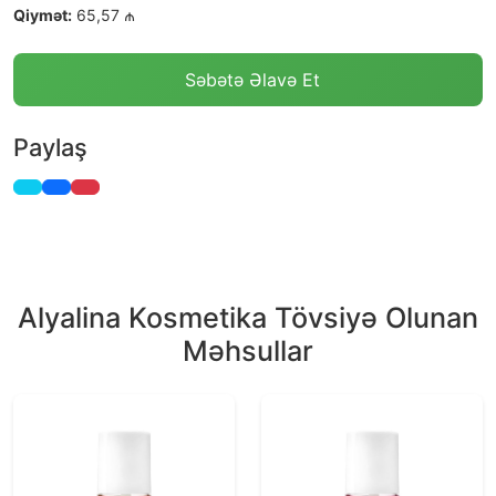
Qiymət:
65,57 ₼
Səbətə Əlavə Et
Paylaş
Alyalina Kosmetika Tövsiyə Olunan
Məhsullar