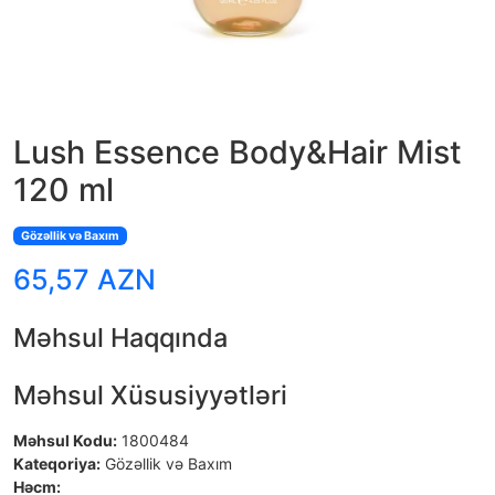
Lush Essence Body&Hair Mist
120 ml
Gözəllik və Baxım
65,57 AZN
Məhsul Haqqında
Məhsul Xüsusiyyətləri
Məhsul Kodu:
1800484
Kateqoriya:
Gözəllik və Baxım
Həcm: