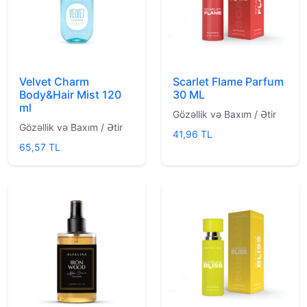
Velvet Charm
Scarlet Flame Parfum
Body&Hair Mist 120
30 ML
ml
Gözəllik və Baxım / Ətir
Gözəllik və Baxım / Ətir
41,96 TL
65,57 TL