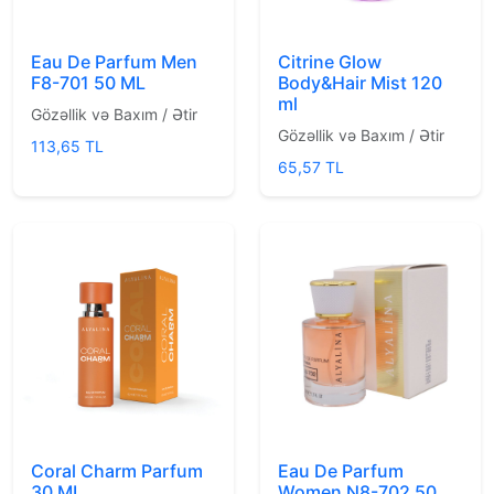
Eau De Parfum Men
Citrine Glow
F8-701 50 ML
Body&Hair Mist 120
ml
Gözəllik və Baxım / Ətir
Gözəllik və Baxım / Ətir
113,65 TL
65,57 TL
Coral Charm Parfum
Eau De Parfum
30 ML
Women N8-702 50