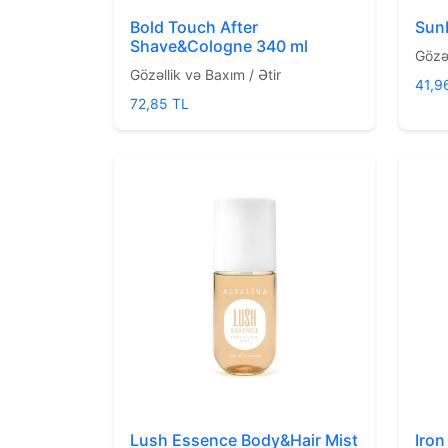
Bold Touch After
Sun
Shave&Cologne 340 ml
Gözəl
Gözəllik və Baxım / Ətir
41,9
72,85 TL
Lush Essence Body&Hair Mist
Iron