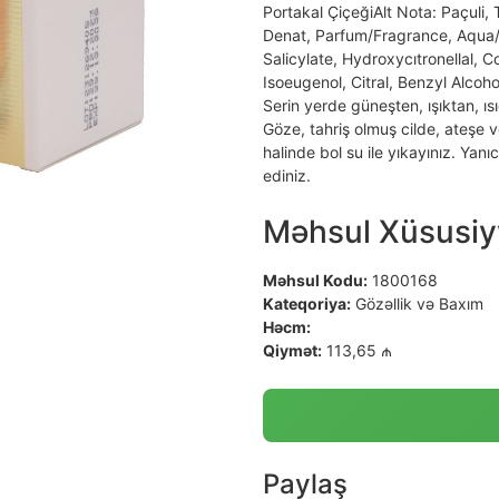
Portakal ÇiçeğiAlt Nota: Paçuli, 
Denat, Parfum/Fragrance, Aqua/W
Salicylate, Hydroxycıtronellal, 
Isoeugenol, Citral, Benzyl Alcohol
Serin yerde güneşten, ışıktan, 
Göze, tahriş olmuş cilde, ateşe 
halinde bol su ile yıkayınız. Ya
ediniz.
Məhsul Xüsusiyy
Məhsul Kodu:
1800168
Kateqoriya:
Gözəllik və Baxım
Həcm:
Qiymət:
113,65 ₼
Paylaş