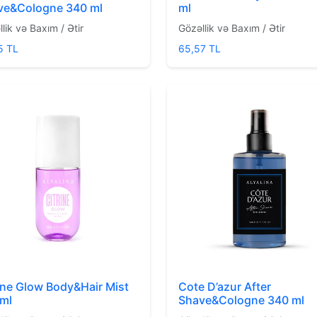
ve&Cologne 340 ml
ml
lik və Baxım / Ətir
Gözəllik və Baxım / Ətir
5 TL
65,57 TL
ine Glow Body&Hair Mist
Cote D’azur After
 ml
Shave&Cologne 340 ml