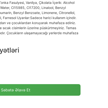
Tonka Fasulyesi, Vanilya, Çikolata İçerik: Alcohol
ater, Cl15985, Cl17200, Linalool, Benzyl
Coumarin, Benzyl Benzoate, Limonene, Citronellol,
, Farnesol Uyarılar:Sadece harici kullanım içindir.
ısıdan ve çocuklardan koruyarak muhafaza ediniz.
ve sıcak cisimlerin üzerine püskürtmeyiniz. Temas
nıcıdır. Çocukların ulaşamayacağı yerlerde muhafaza
ətləri
Səbətə Əlavə Et