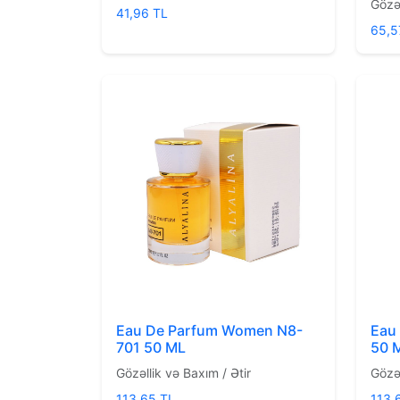
Gözəl
41,96 TL
65,5
Eau De Parfum Women N8-
Eau
701 50 ML
50 
Gözəllik və Baxım / Ətir
Gözəl
113,65 TL
113,