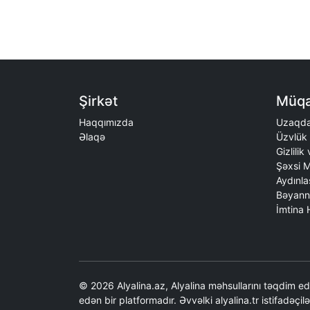
Şirkət
Müqa
Haqqımızda
Uzaqda
Əlaqə
Üzvlük 
Gizlilik
Şəxsi M
Aydınla
Bəyann
İmtina
© 2026 Alyalina.az, Alyalina məhsullarını təqdim 
edən bir platformadır. Əvvəlki alyalina.tr istifadəçil