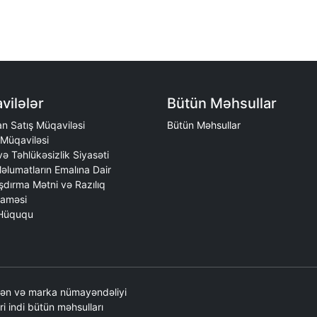
vilələr
Bütün Məhsullar
n Satış Müqaviləsi
Bütün Məhsullar
Müqaviləsi
 və Təhlükəsizlik Siyasəti
əlumatların Emalına Dair
şdırma Mətni və Razılıq
aməsi
 Hüququ
edən və marka nümayəndəliyi
əri indi bütün məhsulları