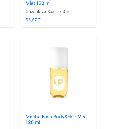
Mist 120 ml
Gözəllik və Baxım / Ətir
65,57 TL
Mocha Bliss Body&Hair Mist
120 ml