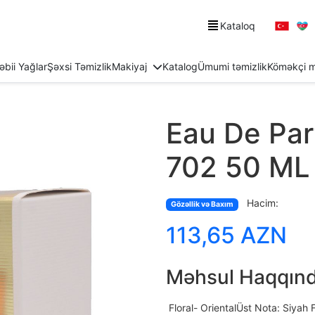
Kataloq
əbii Yağlar
Şəxsi Təmizlik
Makiyaj
Katalog
Ümumi təmizlik
Köməkçi m
Eau De Pa
702 50 ML
Hacim:
Gözəllik və Baxım
113,65 AZN
Məhsul Haqqın
Floral- OrientalÜst Nota: Siyah