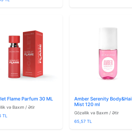
let Flame Parfum 30 ML
Amber Serenity Body&Hai
Mist 120 ml
lik və Baxım / Ətir
Gözəllik və Baxım / Ətir
6 TL
65,57 TL