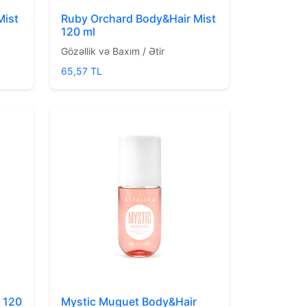
Mist
Ruby Orchard Body&Hair Mist
120 ml
Gözəllik və Baxım / Ətir
65,57 TL
t 120
Mystic Muguet Body&Hair