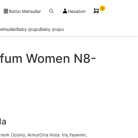
0
Bütün Məhsullar
Hesabım
əhsullar
Baby qrupu
Baby qrupu
rfum Women N8-
da
 Frenk Üzümü, ArmutOrta Nota: İris,Yasemin,