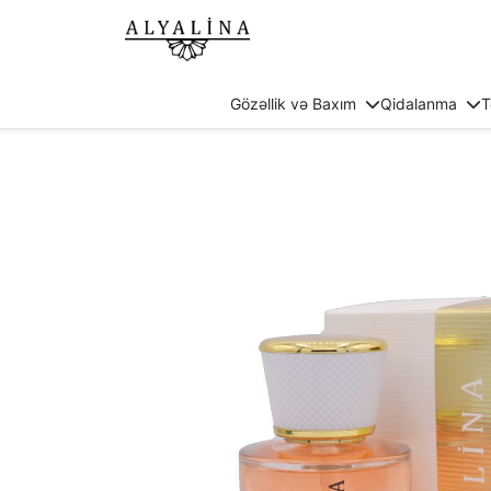
Gözəllik və Baxım
Qidalanma
T