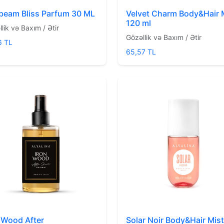
beam Bliss Parfum 30 ML
Velvet Charm Body&Hair 
120 ml
lik və Baxım / Ətir
Gözəllik və Baxım / Ətir
6 TL
65,57 TL
 Wood After
Solar Noir Body&Hair Mis