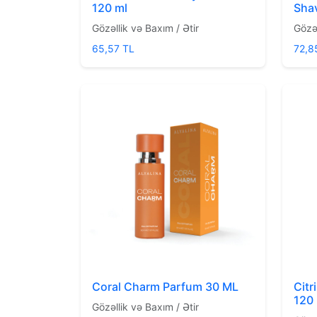
120 ml
Sha
Gözəllik və Baxım / Ətir
Gözəl
65,57 TL
72,8
Coral Charm Parfum 30 ML
Citr
120
Gözəllik və Baxım / Ətir