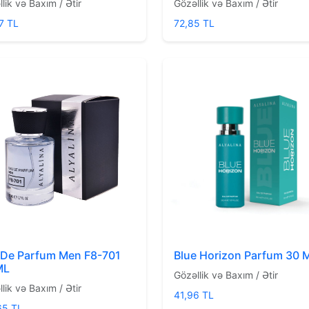
lik və Baxım / Ətir
Gözəllik və Baxım / Ətir
7 TL
72,85 TL
 De Parfum Men F8-701
Blue Horizon Parfum 30 
ML
Gözəllik və Baxım / Ətir
lik və Baxım / Ətir
41,96 TL
65 TL