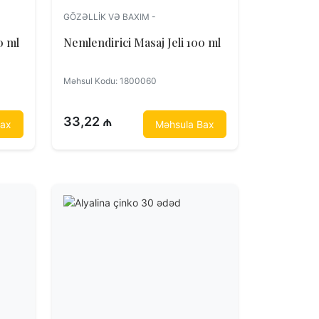
GÖZƏLLIK VƏ BAXIM -
e Duş Geli 500 ml
Nemlendirici Masaj Jeli 100 ml
Məhsul Kodu: 1800060
33,22 ₼
Bax
Məhsula Bax