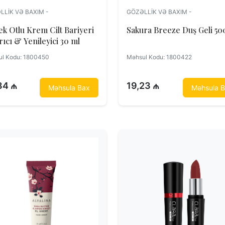
LLIK VƏ BAXIM -
GÖZƏLLIK VƏ BAXIM -
k Otlu Krem Cilt Bariyeri
Sakura Breez
Onarıcı & Yenileyici 30 ml
l Kodu: 1800450
Məhsul Kodu: 1800422
84 ₼
19,23 ₼
Məhsula Bax
Məhsula 