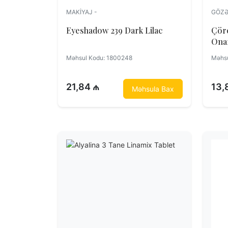
MAKIYAJ -
GÖZƏ
Eyeshadow 239 Dark Lilac
Çöre
Məhsul Kodu: 1800248
Məhsu
21,84 ₼
13,
Məhsula Bax