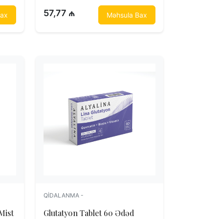
57,77 ₼
Bax
Məhsula Bax
QIDALANMA -
Mist
Glutatyon Tablet 60 Ədəd