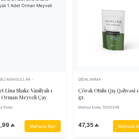
ƏLI MƏHSULLAR -
QIDALANMA -
et Lina Shake Vanilyalı 1
Çörək Otulu Qış Qəhvəsi 180
t Orman Meyveli Çay
gr.
l Kodu:
Məhsul Kodu: 5000248
,99 ₼
47,35 ₼
Məhsula Bax
Məhsula 