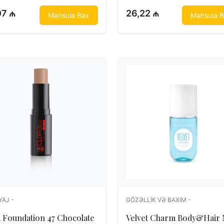
07 ₼
26,22 ₼
Məhsula Bax
Məhsula 
YAJ -
GÖZƏLLIK VƏ BAXIM -
k Foundation 47 Chocolate
Velvet Charm Body&Hair 