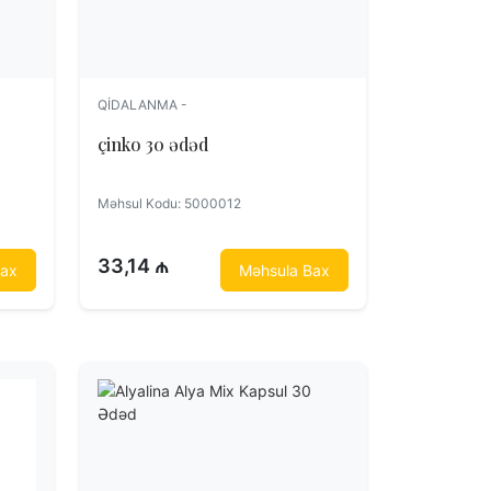
QIDALANMA -
çinko 30 ədəd
Məhsul Kodu: 5000012
33,14 ₼
Bax
Məhsula Bax