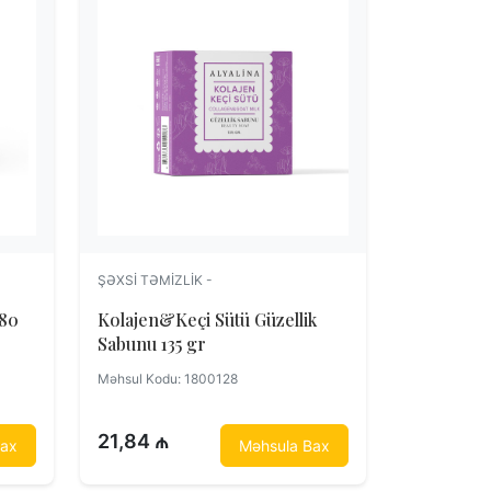
ŞƏXSI TƏMIZLIK -
Kolajen&Keçi Sütü Güzellik
Sabunu 135 gr
Məhsul Kodu: 1800128
21,84 ₼
Bax
Məhsula Bax