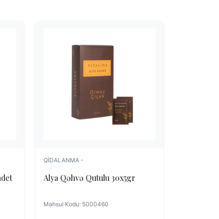
QIDALANMA -
adet
Alya Qəhvə Qutulu 30x5gr
Məhsul Kodu: 5000460