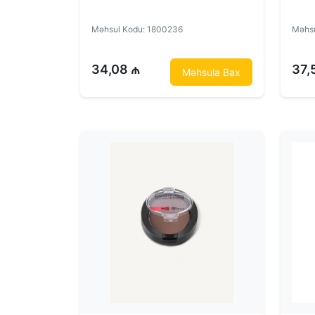
Məhsul Kodu: 1800236
Məhsu
34,08 ₼
37,
Məhsula Bax