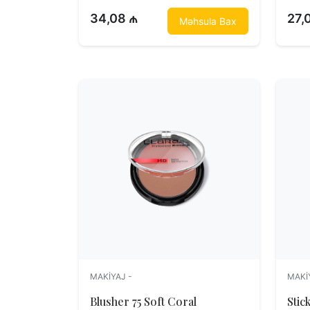
34,08 ₼
27,
Məhsula Bax
MAKIYAJ -
MAKI
Blusher 75 Soft Coral
Stic