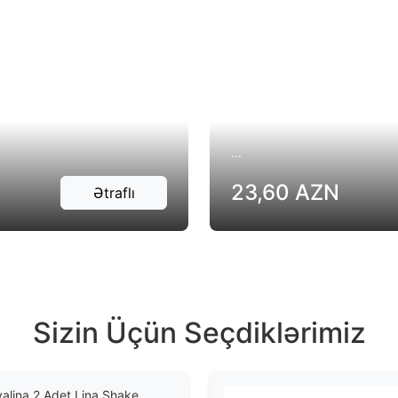
...
23,60 AZN
Ətraflı
Sizin Üçün Seçdiklərimiz