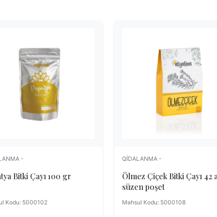
LANMA -
QIDALANMA -
tya Bitki Çayı 100 gr
Ölmez Çiçek Bitki Çayı 42 
süzen poşet
l Kodu: 5000102
Məhsul Kodu: 5000108