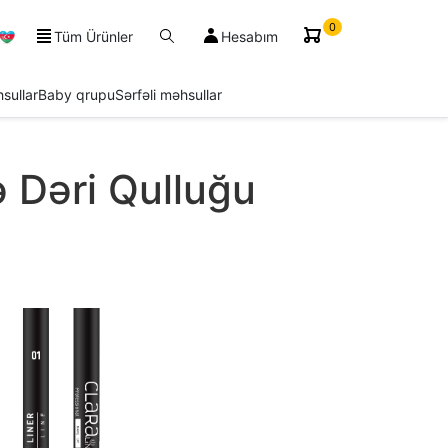
0
Tüm Ürünler
Hesabım
sullar
Baby qrupu
Sərfəli məhsullar
ə Dəri Qulluğu