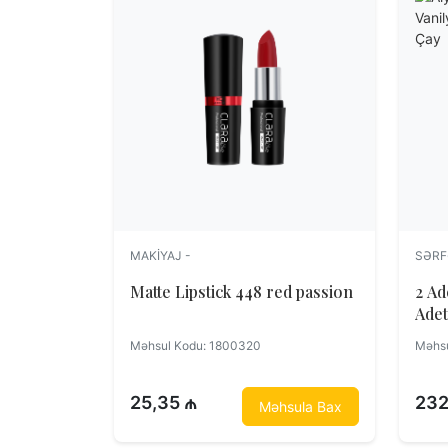
MAKIYAJ -
SƏRF
Matte Lipstick 448 red passion
2 Ad
Ade
Məhsul Kodu: 1800320
Məhsu
25,35 ₼
232
Məhsula Bax