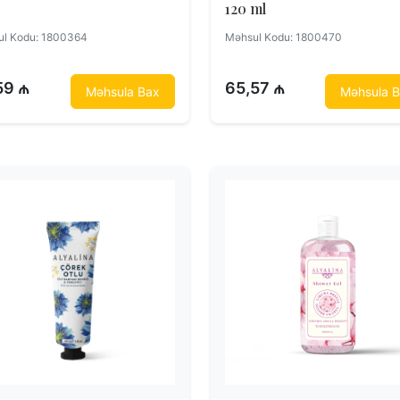
120 ml
l Kodu: 1800364
Məhsul Kodu: 1800470
59 ₼
65,57 ₼
Məhsula Bax
Məhsula 