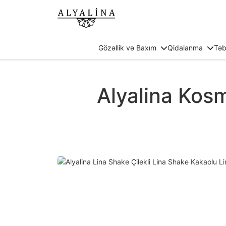
Gözəllik və Baxım
Qidalanma
Təb
Alyalina Kosm