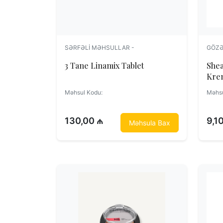
SƏRFƏLI MƏHSULLAR -
GÖZƏ
3 Tane Linamix Tablet
Shea
Məhsul Kodu:
Məhsu
130,00 ₼
9,1
Məhsula Bax