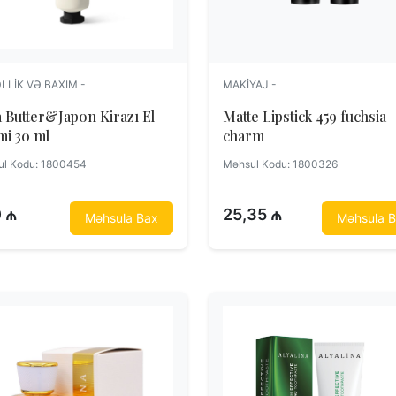
LLIK VƏ BAXIM -
MAKIYAJ -
 Butter&Japon Kirazı El
Matte Lipstick 459 fuchsia
Kremi 30 ml
charm
l Kodu: 1800454
Məhsul Kodu: 1800326
0 ₼
25,35 ₼
Məhsula Bax
Məhsula 