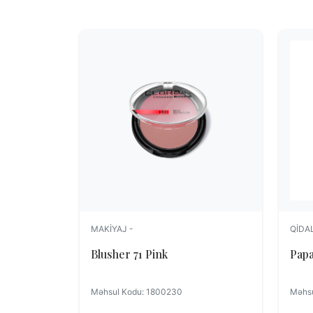
MAKIYAJ -
QIDA
Blusher 71 Pink
Papa
Məhsul Kodu: 1800230
Məhsu