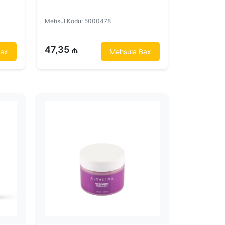
Məhsul Kodu: 5000478
47,35 ₼
Bax
Məhsula Bax