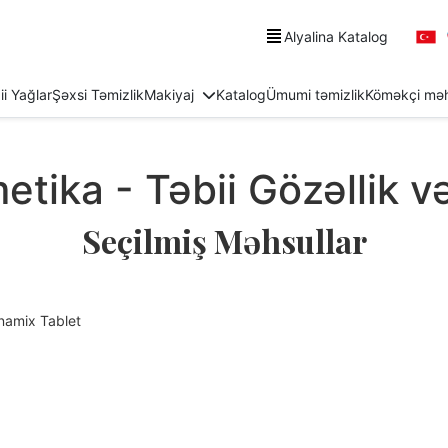
Alyalina Katalog
ii Yağlar
Şəxsi Təmizlik
Makiyaj
Katalog
Ümumi təmizlik
Köməkçi məh
etika - Təbii Gözəllik v
Seçilmiş Məhsullar